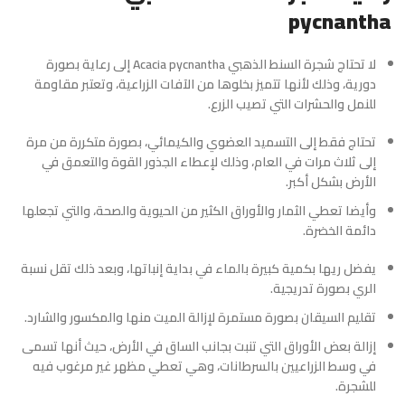
pycnantha
لا تحتاج شجرة السنط الذهبي Acacia pycnantha إلى رعاية بصورة
دورية، وذلك لأنها تتميز بخلوها من الآفات الزراعية، وتعتبر مقاومة
للنمل والحشرات التي تصيب الزرع.
تحتاج فقط إلى التسميد العضوي والكيمائي، بصورة متكررة من مرة
إلى ثلاث مرات في العام، وذلك لإعطاء الجذور القوة والتعمق في
الأرض بشكل أكبر.
وأيضا تعطي الثمار والأوراق الكثير من الحيوية والصحة، والتي تجعلها
دائمة الخضرة.
يفضل ريها بكمية كبيرة بالماء في بداية إنباتها، وبعد ذلك تقل نسبة
الري بصورة تدريجية.
تقليم السيقان بصورة مستمرة لإزالة الميت منها والمكسور والشارد.
إزالة بعض الأوراق التي تنبت بجانب الساق في الأرض، حيث أنها تسمى
في وسط الزراعيين بالسرطانات، وهي تعطي مظهر غير مرغوب فيه
للشجرة.