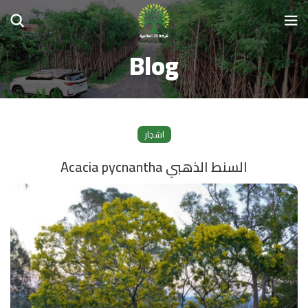
Blog
اشجار
السنط الذهبي Acacia pycnantha