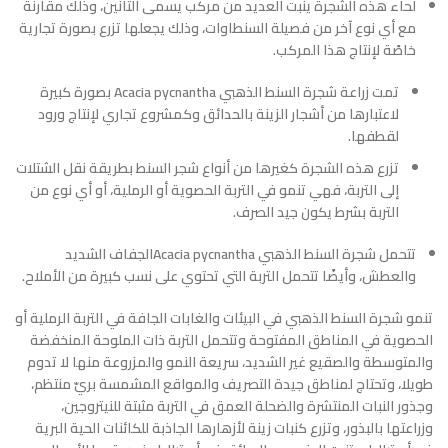
لحاء هذه الشجرة ينبت العديد من مركب يسمى التانين، وذلك مقارنة
مع أي نوع آخر من فصيلة السنطاوات، وذلك يجعلها تزرع بصورة تجارية
خاصًة لإنتاج هذا المركب.
تمت زراعة شجرة السنط الذهبي Acacia pycnantha بصورة كبيرة
لاعتبارها من أشجار الزينة بالحدائق وكمشروع تجاري لإنتاج ورود
لقطفها.
تزرع هذه الشجرة كغيرها من أنواع شجر السنط بطريقة نقل الشتلات
إلى التربة، فهي تنمو في التربة الحصوية أو الرملية، أو أي نوع من
التربة بشرط يكون جيد الصرف.
تتحمل شجرة السنط الذهبي Acacia pycnanthaالجفاف الشديد
والعطش، وأيضًا تتحمل التربة التي تحتوي على نسب كبيرة من الأملاح.
تنمو شجرة
السنط الذهبي
في البيئات والغابات الجافة في التربة الرملية أو
الحصوية في المناطق المفتوحة وتتحمل التربة ذات الملوحة المنخفضة
والمتوسطة والصقيع غير الشديد، سريعة النمو والمزروعة منها لا تدوم
طويلا، وتحتاج لمناطق جيدة التصريف والمواقع المشمسة بريّ منتظم،
وجذور النبات المنتشرة والضحلة العمق في التربة مثبتة للنيتروجين،
وزراعتها بالبذور، وتزرع كنبات زينة لأزهارها الجاذبة للكائنات الحية البرية