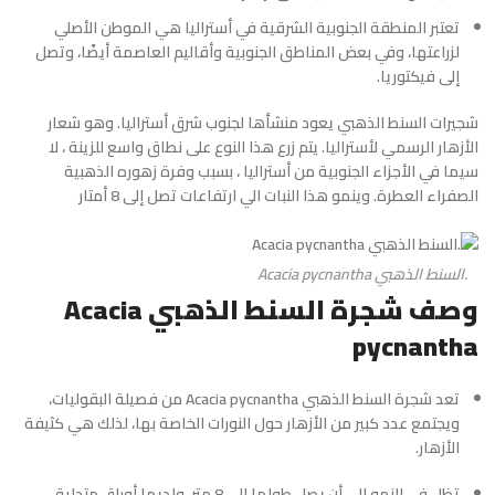
تعتبر المنطقة الجنوبية الشرقية في أستراليا هي الموطن الأصلي
لزراعتها، وفي بعض المناطق الجنوبية وأقاليم العاصمة أيضًا، وتصل
إلى فيكتوريا.
شجيرات السنط الذهبي يعود منشأها لجنوب شرق أستراليا. وهو شعار
الأزهار الرسمي لأستراليا. يتم زرع هذا النوع على نطاق واسع للزينة ، لا
سيما في الأجزاء الجنوبية من أستراليا ، بسبب وفرة زهوره الذهبية
الصفراء العطرة. وينمو هذا النبات الي ارتفاعات تصل إلى 8 أمتار
.السنط الذهبي Acacia pycnantha
وصف شجرة السنط الذهبي Acacia
pycnantha
تعد شجرة السنط الذهبي Acacia pycnantha من فصيلة البقوليات،
ويجتمع عدد كبير من الأزهار حول النورات الخاصة بها، لذلك هي كثيفة
الأزهار.
تظل في النمو إلى أن يصل طولها إلى 8 متر، ولديها أوراق متدلية