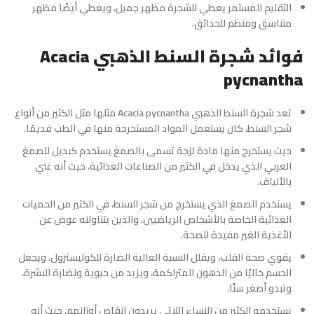
التقليم المستمر يعطي للشجرة مظهر جميل، ويعطي أيضًا مظهر
متناسق ومنظم للحدائق.
فوائد شجرة السنط الذهبي Acacia
pycnantha
تعد شجرة السنط الذهبي Acacia pycnantha مثلها مثل الكثير من أنواع
شجر السنط، كان يستعمل المواد المستخرجة منها في الطب قديمًا.
حيث يستخرج منها مادة لزجة تسمى بالصمغ يستخدم كبديل للصمغ
العربي الذي يدخل في الكثير من الصناعات الغذائية، حيث أنه غني
بالألياف.
يستخدم الصمغ الذي يستخرج من شجر السنط، في الكثير من الحميات
الغذائية الخاصة بالأشخاص الرياضيين، والذين يتناولنه عوض عن
الأغذية الغير مفيدة للصحة.
يقوي صحة القلب، ويقلل النسبة العالية الضارة للكوليسترول، ويجعل
الجسم خاليًا من الدهون المتراكمة، ويزيد من حيوية ونضارة البشرة،
وتبدو أصغر سنًا.
يستخدمه الكثير من النساء اللاتي يريدون إنقاص أوزانهم، حيث أنه