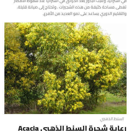
في أستراليا، وتنبت البذور بعد الحرائق في أستراليا عند سقوط الأمطار
تغطى مساحة كثيفة من هذه الشجيرات . وتحتاج إلى صيانة قليلة.
والتقليم الدوري يساعد على نمو العديد من الأفرع.
السنط الذهبي
رعاية شجرة السنط الذهبي Acacia