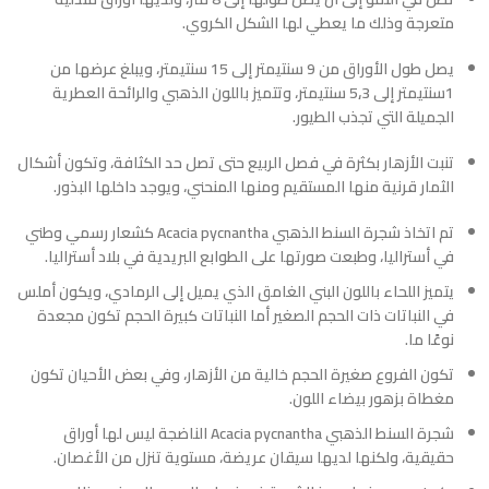
متعرجة وذلك ما يعطي لها الشكل الكروي.
يصل طول الأوراق من 9 سنتيمتر إلى 15 سنتيمتر، ويبلغ عرضها من
1سنتيمتر إلى 3‚5 سنتيمتر، وتتميز باللون الذهبي والرائحة العطرية
الجميلة التي تجذب الطيور.
تنبت الأزهار بكثرة في فصل الربيع حتى تصل حد الكثافة، وتكون أشكال
الثمار قرنية منها المستقيم ومنها المنحني، ويوجد داخلها البذور.
تم اتخاذ شجرة السنط الذهبي Acacia pycnantha كشعار رسمي وطني
في أستراليا، وطبعت صورتها على الطوابع البريدية في بلاد أستراليا.
يتميز اللحاء باللون البني الغامق الذي يميل إلى الرمادي، ويكون أملس
في النباتات ذات الحجم الصغير أما النباتات كبيرة الحجم تكون مجعدة
نوعًا ما.
تكون الفروع صغيرة الحجم خالية من الأزهار، وفي بعض الأحيان تكون
مغطاة بزهور بيضاء اللون.
شجرة السنط الذهبي Acacia pycnantha الناضجة ليس لها أوراق
حقيقية، ولكنها لديها سيقان عريضة، مستوية تنزل من الأغصان.