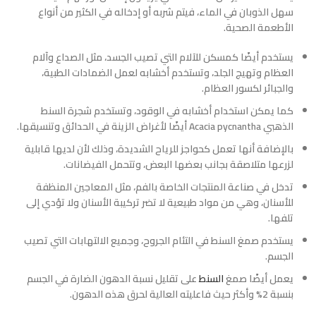
سهل الذوبان في الماء، فيتم شربه أو إدخاله في الكثير من أنواع
الأطعمة الصحية.
يستخدم أيضًا كمسكن للآلام التي تصيب الجسد، مثل الصداع وآلام
العظام وتهيج الجلد، وتستخدم أخشابه لعمل الضمادات الطبية،
والجبائر لكسور العظام.
كما يمكن استخدام أخشابه في الوقود، وتستخدم شجرة السنط
الذهبي Acacia pycnantha أيضًا لأغراض الزينة في الحدائق وتنسيقها.
بالإضافة أنها تعمل كحواجز للرياح الشديدة، وذلك لأن لديها قابلية
لزرعها متلاصقة بجانب بعضها البعض، وتتحمل الفيضانات.
تدخل في صناعة المنتجات الخاصة بالفم، مثل المعاجين المنظفة
للأسنان، وهي من مواد طبيعية لا تضر تركيبة الأسنان ولا تؤدي إلى
تلفها.
يستخدم صمغ السنط في التئام الجروح، وجميع الالتهابات التي تصيب
الجسم.
يعمل أيضًا صمغ
السنط
على تقليل نسبة الدهون الضارة في الجسم
بنسبة 2% وأكثر حيث فاعليته العالية لحرق هذه الدهون.