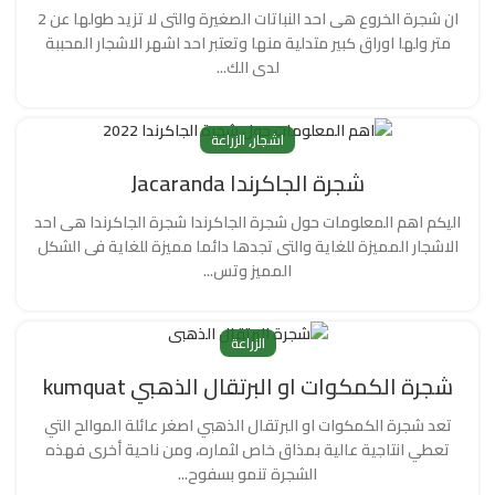
ان شجرة الخروع هى احد النباتات الصغيرة والتى لا تزيد طولها عن 2
متر ولها اوراق كبير متدلية منها وتعتبر احد اشهر الاشجار المحببة
لدى الك...
,
اشجار
الزراعة
شجرة الجاكرندا Jacaranda
اليكم اهم المعلومات حول شجرة الجاكرندا شجرة الجاكرندا هى احد
الاشجار المميزة للغاية والتى تجدها دائما مميزة للغاية فى الشكل
المميز وتس...
الزراعة
شجرة الكمكوات او البرتقال الذهبي kumquat
تعد شجرة الكمكوات او البرتقال الذهبي اصغر عائلة الموالح التي
تعطي انتاجية عالية بمذاق خاص لثماره، ومن ناحية أخرى فهذه
الشجرة تنمو بسفوح...