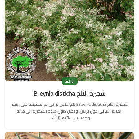
الزراعة
شجيرة الثلج Breynia disticha
شجيرة الثلج Breynia disticha هو جنس نباتى تم تسميته على اسم
العالم النباتى جون بريين، ويصل طول هذه الشجيرة إلى مائة
وخمسين سنتيمترًا أث...