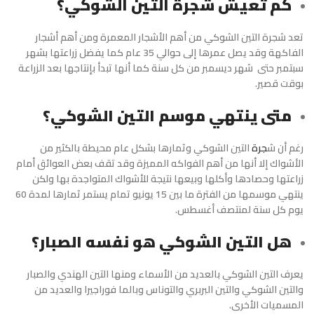
كم تعيش شجرة التين الشوكي؟
تعد شجرة التين الشوكي من أهم الأشجار المعمرة ومن أهم أشجار
الفاكهة وقد يصل عمرها إلى حوالي 35 عام كما يفضل زراعتها بشهر
سبتمبر حتى شهر ديسمبر من كل سنة كما أنها تبدأ بإنتاجها بعد الزراعة
بوقت قصير.
متى ينتهي موسم التين الشوكي؟
رغم أن ش
جرة
التين الشوكي وثمارها بشكل عام محيطة بالكثير من
الأشواك إلا أنها من أهم الفواكه المميزة وقد تقف بعض العوائق أمام
زراعتها وحصادها وأكلها وبيعها نتيجة للأشواك المتواجدة بها ولكن
ينتهي موسمها من الفترة ما بين 15 يونيو تمام يستمر ثمارها لمدة 60
يوم كل سنة لمنتصف أغسطس.
هل التين الشوكي هو نفسه الصبار؟
يعرف التين الشوكي بالعديد من الأسماء ومنها التين الهندي والصبار
والتين الشوكي والتين البربري والتوناس وبالما فوراجيرا والعديد من
المسميات الأخرى.