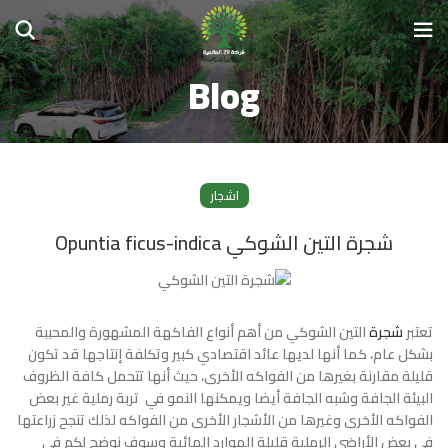
Blog
اشجار
شجرة التين الشوكي Opuntia ficus-indica
تعتبر
شجرة
التين الشوكي
من أهم أنواع الفاكهة المشهورة والمحببة
بشكل عام، كما أنها لديها عائد اقتصادي كبير وتكلفة إنتاجها قد تكون
قليلة مقارنة بغيرها من الفواكه الأخرى، حيث أنها تتحمل كافة الظروف
البيئة الجافة وشبه الجافة أيضا ويمكنها النمو في تربة رملية غير بعض
الفواكه الأخرى وغيرها من الأشجار الأخرى من الفواكه لذلك تنجح زراعتها
في بعض الأراضي الرملية قليلة الموارد المائية وسوف نوضح لكم في