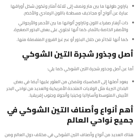
يتراوح طولها ما بين متر ونصف إلى ثلاثة أمتار وتكون شكل أوراقها
عبارة عن ألواح أو مجاذيف مسطحة باللون الرمادي والأخضر.
ذات أزهار صفراء اللون وتتراوح ألوانها ما بين الأحمر والأرجواني
والأصفر الخاصة بالثمار، كما أنها تحتوي على بعض البذور الصغيرة.
كما أنها تتكاثر من خلال البذور أو عبر غرز الفروع المنفصلة منها.
أصل وجذور شجرة التين الشوكي
أما عن أصل وجذور
شجرة التين الشوكي
كما يلي:
يعود أصلها إلى المكسيك ونتمكن من العثور عليها أيضا في بعض
البلدان البرية مثل الولايات المتحدة الأمريكية والعديد من نواحي البحر
الأبيض المتوسط وأستراليا وكينيا وأنجولا وجنوب إفريقيا.
أهم أنواع وأصناف التين الشوكي في
جميع نواحي العالم
هناك العديد من أنواع وأصناف التين الشوكي في مختلف دول العالم ومن