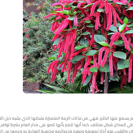
أشجار النادرة التي لم يسمع عنها الكثير، فهي من نباتات الزينة المتميزة بشكلها الذي يشبه ذيل 
عطي للمكان شكل مختلف، كما أنها تتميز بأنها تنمو على مدار العام بشرط توافر ا
لنبات والتقرب منه أكثر لمعرفة وصفه وخصائصه وكيفية العناية به وغيرها من 