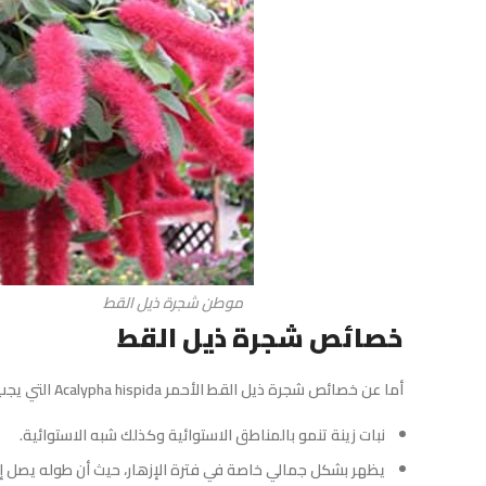
موطن شجرة ذيل القط
خصائص شجرة ذيل القط
أما عن خصائص شجرة ذيل القط الأحمر Acalypha hispida التي يجب أن يعرفها كل باحث حول هذا النبات، لنجد أن من خصائصه ما يلي:
نبات زينة تنمو بالمناطق الاستوائية وكذلك شبه الاستوائية.
يظهر بشكل جمالي خاصة في فترة الإزهار، حيث أن طوله يصل إلى