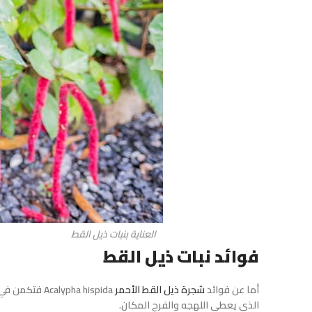
العناية بنبات ذيل القط
فوائد نبات ذيل القط
أما عن فوائد
شجرة ذيل القط الأحمر
ypha hispida
الذي يعطي اللهجه والفرح المكان.