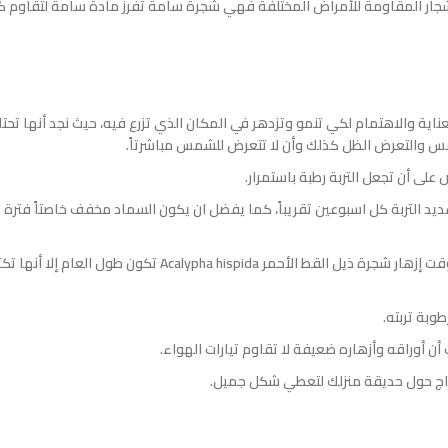
القط الأحمر Acalypha hispida بأنها من الأشجار المقاومة للأمراض المختلفة فهي شجرة سامة تفرز مادة سامة لتقاو
أحمر Acalypha hispida إلى بعض من العناية والاهتمام لكي تنمو وتزدهر في المكان الذي تزرع فيه، حيث نجد أنها تح
س والتعرض الظل كذلك وأن لا تتعرض للشمس مباشرتاً.
 على أن تجعل التربة رطبة باستمرار.
تسديد التربة كل اسبوعين تقريباً، كما يفضل ان يكون السماد مخفف خاصتاً فترة ا
مع بداية الربيع يحتاج النبات إلى التقليم بشكل مستمر، حيث أن وقت إزهار شجرة ذيل القط الأحمر Acalypha hispida تك
وبة تربته.
 أن أوراقه وأزهاره ضعيفة لا تقاوم تيارات الهواء.
ياج حول حديقة منزلك لتعطي شكل جميل.