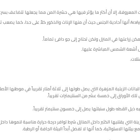
ات المعروفة، إلا أن أكثر ما يؤثر فيها هي حشرة المن مما يجعلها تتضاعف بسرع
كما يعتبر من أهم خصائص شجرة ذيل القط الأحمر Acalypha hispida أنها أحادية الجنس حيث أن منها الإناث والذكور كلاً على حدا، ك
كن زراعتها في المنزل ولكن تحتاج إلى جو دافئ تماماً.
تفضل أشعة الشمس المباشرة عليها.
تلات.
ذيل القط الأحمر Acalypha hispida فهي من النباتات الزيتية المزهرة التي يصل طولها إلى ثلاثة أمتار تقريباً في موطنها 
تلك الأوراق إلى خمسة عشر من السنتيمترات تقريباً.
به ذيل القطه طول سنبلتها يصل إلى خمسون سنتيمتر تقريباً.
ة التي يقتنيها الكثير داخل المنازل شرط توافر درجة حرارة مناسبة لنموها داخل 
بيئتها الاستوائية، كما أنها لا تفضل أبداً البيئة الجافة أو الرطبة.