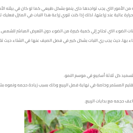
جرة ذيل القط الأحمر Acalypha hispida مجموعه من الأمور التي يجب تواجدها حتى ينمو بشكل طبيعي كما لو كان في بيئته
حرارة عالية عند زراعتها، لذلك إذا كنت تنوي زراعة هذا النبات في المنزل فعليك ت
اتات الضوء التي تحتاج إلي كمية كبيرة من الضوء دون التعرض المباشر للشمس.
عتناء بها، حيث يجب ري النبات بشكل كبير في فصل الصيف عنها في الشتاء حيث ت
لتسميد كل ثلاثة أسابيع في موسم النمو.
ج شجرة ذيل القط الأحمر Acalypha hispida التي التقليم المستمر وخاصة في نهاية فصل الربيع وذلك بسبب زيادة حجمه ونمو
اعف حجمه مع بدايات الربيع.