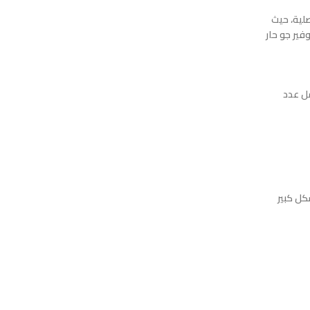
 الأصلية، حيث
وفير جو حار
قل عدد
ه بشكل كبير