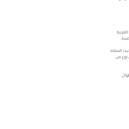
ن الغربية
ضبط.
يث السنبله
 نوع من
طوال