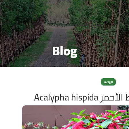
من نحن
الشحن والتصدير
النباتات
Blog
الزراعة
Acalypha hisp