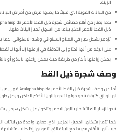
الزينة.
من النباتات القوية التي قليلاً ما يصبها مرض من أمراض النبات
ذيل القط الأحمر الذكر، بينما من السهل تمييز الإناث منها.
تزدهر بشكل كبير في المناخ الاستوائي وشبه الاستوائي، كما يم
على الرغم من أنها تحتاج إلى التدفئة في زراعتها إلا أنها لا 
يمكن زراعتها بأكثر من طريقة حيث يمكن زراعتها بالبذور أو بالش
وصف شجرة ذيل القط
أما عن وصف شجرة 
لها اوراق كثيفة تنمو حولها تبدو باللون الأخضر الداكن ويصل طول 
تبدوا ازهار تلك الأشجار باللون الاحمر وتتكون على شكل هرمي يش
كما تتميز بشكلها الجميل المزهر الذي جعلها واحدة من نباتات الزين
حيث أنها تتأقلم سريعا مع البيئة التي تنمو بها إذا كانت متشابهة مع 