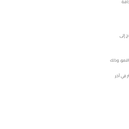
م كافة
تاج إلى
لنمو، وذلك
ون طول العام إلا أنها تكثر في آخر