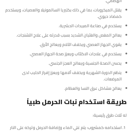
الهضمي.
يقتل الميكروبات، بما في ذلك بكتيريا السالمونيلا والعصيات، ويستخدم
كمضاد حيوي.
يستخدم في صناعة المبيدات الحشرية.
يعالج المغص والغثيان الشديد بسبب قدرته على علاج التشنجات.
يقوي الجهاز العصبي ويخفف الآلام ويعالج الأرق.
يستخدم في علاجات الاكتئاب ويعزز صحة الجهاز العصبي.
يحسن الصحة الجنسية ويعالج العجز الجنسي.
ينظم الدورة الشهرية ويخفف آلامها ويعزز إفراز الحليب لدى
المرضعات.
يعالج مشاكل عرق النسا والعظام.
طريقة استخدام نبات الحرمل طبياً
له ثلاث طرق رئيسية:
استخدامه كمشروب: يتم غلي الماء وإضافة الحرمل وتركه على النار