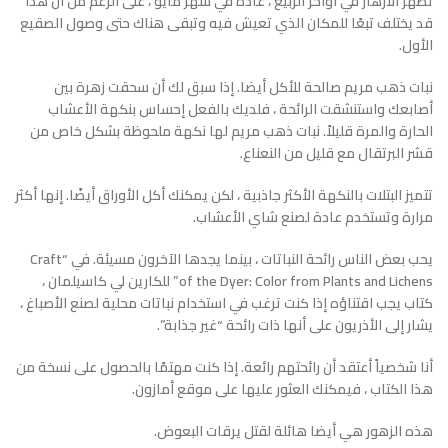
تظهر الأزهار في أواخر الربيع ، عادةً في شهر مايو ، على الرغم من أن هذا
قد يختلف تبعًا للمكان الذي تعيش فيه وتبقى هناك حتى وصول الصقيع
الأول.
نبات ذهب مريم صالحة للأكل أيضا. إذا سبق لك أن سحقت زهرة بين
أصابعك واستنشقت الرائحة ، فلديك بالفعل إحساس بنكهة الأعشاب
الحارة والمرة قليلاً. نبات ذهب مريم لها نكهة ملحوظة بشكل خاص من
قشر البرتقال مع قليل من النعناع.
تتميز البتلات بالنكهة الأكثر جاذبية ، لكن يمكنك أكل الأوراق أيضًا. إنها أكثر
مرارة وتستخدم عادة لصنع شاي الأعشاب.
يحب بعض الناس رائحة النباتات ، بينما يجدها الآخرون مسيئة. في “Craft
of the Dyer: Color from Plants and Lichens” للكارين لي كاسيلمان ،
كتاب يجب اقتناؤه إذا كنت ترغب في استخدام نباتات محلية لصنع الأصباغ ،
يشار إلى الأذريون على أنها ذات رائحة “غير جذابة”.
أنا شخصياً أعتقد أن رائحتهم رائعة. إذا كنت مهتمًا بالحصول على نسخة من
هذا الكتاب ، فيمكنك العثور عليها على موقع أمازون.
هذه الزهور هي أيضا هائلة لقتل يرقات البعوض.