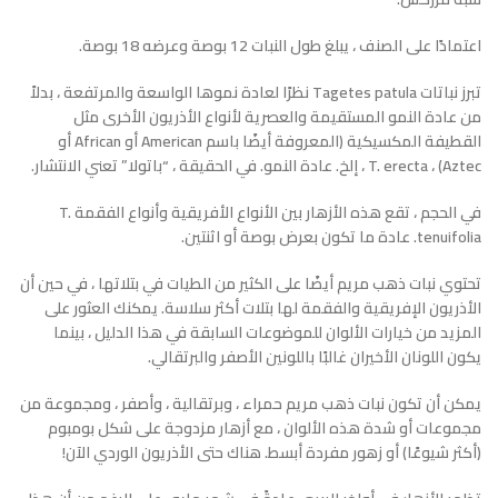
اعتمادًا على الصنف ، يبلغ طول النبات 12 بوصة وعرضه 18 بوصة.
تبرز نباتات Tagetes patula نظرًا لعادة نموها الواسعة والمرتفعة ، بدلاً
من عادة النمو المستقيمة والعصرية لأنواع الأذريون الأخرى مثل
القطيفة المكسيكية (المعروفة أيضًا باسم American أو African أو
Aztec) ، T. erecta ، إلخ. عادة النمو. في الحقيقة ، “باتولا” تعني الانتشار.
في الحجم ، تقع هذه الأزهار بين الأنواع الأفريقية وأنواع الفقمة T.
tenuifolia. عادة ما تكون بعرض بوصة أو اثنتين.
تحتوي نبات ذهب مريم أيضًا على الكثير من الطيات في بتلاتها ، في حين أن
الأذريون الإفريقية والفقمة لها بتلات أكثر سلاسة. يمكنك العثور على
المزيد من خيارات الألوان للموضوعات السابقة في هذا الدليل ، بينما
يكون اللونان الأخيران غالبًا باللونين الأصفر والبرتقالي.
يمكن أن تكون نبات ذهب مريم حمراء ، وبرتقالية ، وأصفر ، ومجموعة من
مجموعات أو شدة هذه الألوان ، مع أزهار مزدوجة على شكل بومبوم
(أكثر شيوعًا) أو زهور مفردة أبسط. هناك حتى الأذريون الوردي الآن!