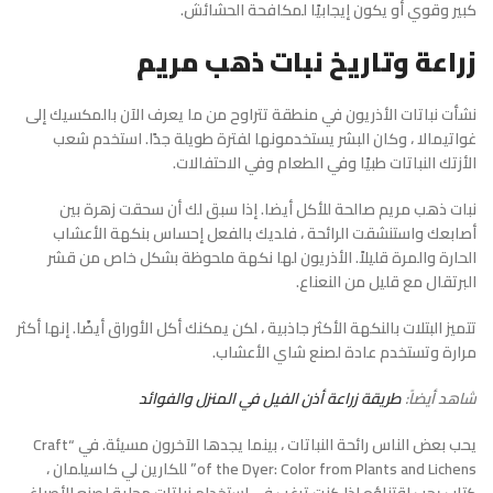
كبير وقوي أو يكون إيجابيًا لمكافحة الحشائش.
زراعة وتاريخ نبات ذهب مريم
نشأت نباتات الأذريون في منطقة تتراوح من ما يعرف الآن بالمكسيك إلى
غواتيمالا ، وكان البشر يستخدمونها لفترة طويلة جدًا. استخدم شعب
الأزتك النباتات طبيًا وفي الطعام وفي الاحتفالات.
نبات ذهب مريم صالحة للأكل أيضا. إذا سبق لك أن سحقت زهرة بين
أصابعك واستنشقت الرائحة ، فلديك بالفعل إحساس بنكهة الأعشاب
الحارة والمرة قليلاً. الأذريون لها نكهة ملحوظة بشكل خاص من قشر
البرتقال مع قليل من النعناع.
تتميز البتلات بالنكهة الأكثر جاذبية ، لكن يمكنك أكل الأوراق أيضًا. إنها أكثر
مرارة وتستخدم عادة لصنع شاي الأعشاب.
شاهد أيضاً:
طريقة زراعة أذن الفيل في المنزل والفوائد
يحب بعض الناس رائحة النباتات ، بينما يجدها الآخرون مسيئة. في “Craft
of the Dyer: Color from Plants and Lichens” للكارين لي كاسيلمان ،