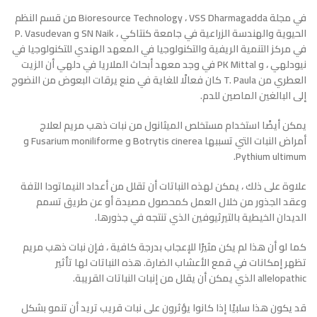
في مجلة Bioresource Technology ، VSS Dharmagadda من قسم النظم
الحيوية والهندسة الزراعية في جامعة كنتاكي ، SN Naik و P. Vasudevan
في مركز التنمية الريفية والتكنولوجيا في المعهد الهندي للتكنولوجيا في
نيودلهي ، و PK Mittal في وجد معهد أبحاث الملاريا في دلهي أن الزيت
العطري من T. Paula كان فعالًا للغاية في منع يرقات البعوض من النضوج
إلى البالغين الماصين للدم.
يمكن أيضًا استخدام مستخلص الميثانول من نبات ذهب مريم لعلاج
أمراض النبات التي تسببها Botrytis cinerea و Fusarium moniliforme و
Pythium ultimum.
علاوة على ذلك ، يمكن لهذه النباتات أن تقلل من أعداد النيماتودا الآفة
وعقد الجذور من خلال العمل كمحصول مصيدة أو عن طريق تسمم
الديدان الخيطية بالتيرثيوفين الذي تنتجه في جذورها.
كما لو أن هذا لم يكن مثيرًا للإعجاب بدرجة كافية ، فإن نبات ذهب مريم
تظهر إمكانات في قمع الأعشاب الضارة. هذه النباتات لها تأثير
allelopathic الذي يمكن أن يقلل من إنبات النباتات القريبة.
قد يكون هذا سلبيًا إذا كانوا يؤثرون على نبات قريب تريد أن تنمو بشكل