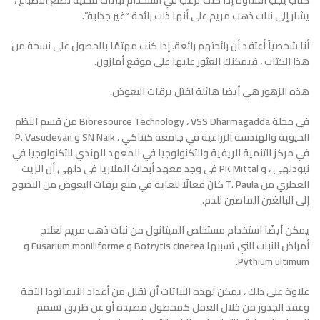
كتاب يجب اقتناؤه إذا كنت ترغب في استخدام نباتات محلية لصنع الأصباغ ،
يشار إلى نبات ذهب مريم على أنها ذات رائحة “غير جذابة”.
أنا شخصياً أعتقد أن رائحتهم رائعة. إذا كنت مهتمًا بالحصول على نسخة من
هذا الكتاب ، فيمكنك العثور عليها على موقع أمازون.
هذه الزهور هي أيضا هائلة لقتل يرقات البعوض.
في مجلة Bioresource Technology ، VSS Dharmagadda من قسم النظم
الحيوية والهندسة الزراعية في جامعة كنتاكي ، SN Naik و P. Vasudevan
في مركز التنمية الريفية والتكنولوجيا في المعهد الهندي للتكنولوجيا في
نيودلهي ، و PK Mittal في وجد معهد أبحاث الملاريا في دلهي أن الزيت
العطري من T. Paula كان فعالًا للغاية في منع يرقات البعوض من النضوج
إلى البالغين الماصين للدم.
يمكن أيضًا استخدام مستخلص الميثانول من نبات ذهب مريم لعلاج
أمراض النبات التي تسببها Botrytis cinerea و Fusarium moniliforme و
Pythium ultimum.
علاوة على ذلك ، يمكن لهذه النباتات أن تقلل من أعداد النيماتودا الآفة
وعقد الجذور من خلال العمل كمحصول مصيدة أو عن طريق تسمم