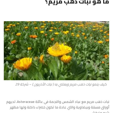
ما هو نبات ذهب مريم؟
كيف ينمو نبات ذهب مريم ويعتني به ( نبات الأذريون ) – شركة 29
نبات ذهب مريم مع عباد الشمس والنجمة في عائلة Asteraceae. لديهم
أوراق مسننة وبيضاوية والتي عادة ما تكون خضراء داكنة ولها مظهر
شبه مزركش.