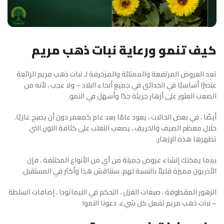
كيف تنمو ورعاية نبات ذهب مريم
تعد العروض المرتفعة والممتلئة والمزخرفة لـ نبات ذهب مريم الرائعة
عنصرًا أساسيًا في الحدائق في جميع أنحاء البلاد – ولا عجب ، لأنه من
الصعب العثور على أزهار جريئة جدًا وأسهل في النمو.
أيضًا ، في بعض الحالات ، يعود عامًا بعد عام كمعمر دون أن يصبح غازيًا.
خلال معظم الصيف والخريف ، يصعب التغلب على كثافة اللون التي
تظهرها هذه الإزهار.
بينما يمكنك إنشاء عروض جميلة من أي من الأنواع المختلفة ، فإن
الأذريون مميزة قليلاً بالنسبة لهم. سنناقش هذا وأكثر في المستقبل.
الزهور المقطوفة ، صبغات الغزل ، التحكم في النيماتودا ، إضافات السلطة
– نبات ذهب مريم تفعل كل شيء. دعونا النمو!