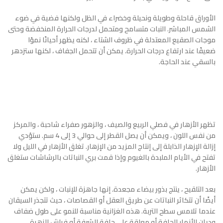
الأوراق قاحلة وطويلة ونحيلة وخضراء في الظل ولكنها فضية في ضوء
الشمس المباشر. النبات متسامح ومتحمل لدرجات الحرارة المنخفضة وحتى
موجات الصقيع المعتدلة في ظروف الشتاء ، لكنه يظهر أحيانًا نموًا
ضعيفًا عند ارتفاع درجات الحرارة. يمكن أن تتحمل الجفاف ، لكنها ستزدهر
بالسقي عند الحاجة.
تظهر الأزهار في فصلي الربيع والصيف ، والزهور صفراء شاحبة ، والمركز
من نفس اللون ، ويمكن أن يصل القطر إلى حوالي 3 إلى 4 سم. ستؤدي
إزالة الإزهار الذابلة إلى إنتاج المزيد من الإزهار. تغلق الأزهار في الليل ولا
تفتح في الأيام الملبدة بالغيوم وإذا قمت بري النباتات بالرشاشات ستغلق
الأزهار.
بعد التلقيح ، ينتج بذور بيضاء مجعدة. إنها جاهزة للإنبات ، ولكن يمكن
أيضًا أن تتكاثر النباتات عن طريق العقل أو القصاصات ، حيث تتجذر السيقان
عندما تلامس سطح التربة. هذه الغزانية مناسبة للنمو على طول ضفاف
وديان الأنهار الجافة أو معلقة على حافة الشرفة أو فراش الزهرة.