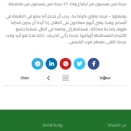
درجة لمن ينسحبون من ارتفاع و24-27 درجة لمن ينسحبون من منخفضة.
يونيفلورا – فيما يتعلق بالإضاءة ، يجب أن نتذكر أنه ينمو في الطبيعة في
أقسام. وهذا يعني أنهم معتادون على الظلال. إذا أردنا أن يكون لمنزلنا
ظروف إضاءة مماثلة ، فسنضطر إلى وضعه في الظل. تسقط جميع
الأشجار المتساقطة أوراقها عندما يأتي الخريف ، لذلك هذا هو أبرد وقت
عندما تتلقى معظم ضوء الشمس.
Older
Newer
عن الشركة
روابط هامة