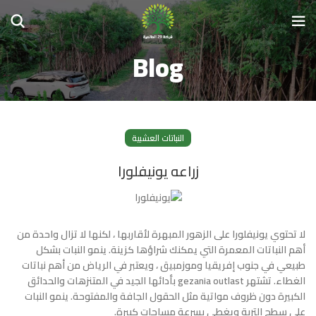
Blog
النباتات العشبية
زراعه يونيفلورا
لا تحتوي يونيفلورا على الزهور المبهرة لأقاربها ، لكنها لا تزال واحدة من
أهم النباتات المعمرة التي يمكنك شراؤها كزينة. ينمو النبات بشكل
طبيعي في جنوب إفريقيا وموزمبيق ، ويعتبر في الرياض من أهم نباتات
الغطاء. تشتهر gezania outlast بأدائها الجيد في المتنزهات والحدائق
الكبيرة دون ظروف مواتية مثل الحقول الجافة والمفتوحة. ينمو النبات
على سطح التربة ويغطي بسرعة مساحات كبيرة.