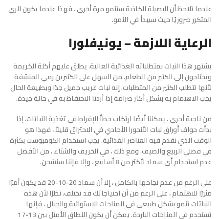
عندما تلاحظ أن البصيلة الكاذبة ستنمو مرة أخرى ، فهذا عندما يكون الري
المتكرر ضروريًا حيث سيبدأ في النمو.
الرعاية اللازمة – يونيفلورا
يشتهر هذا النبات بمتطلباته الغذائية العالية. يطلق عليهم أكلة الكريمة
ويحتاجون إلى الكثير من الطعام. من السهل على الكثيرين رمي المنشفة
لأنها تتطلب الكثير من المتطلبات. إنه نبات غريب جميل جدًا وبطبيعة الحال
يجب الاهتمام به بشكل أكثر صرامة إذا أردنا الاحتفاظ به في حالة جيدة.
من ناحية أخرى ، يمكننا أيضًا ارتكاب خطأ الإفراط في تغذية النباتات. إذا
بدأت حواف أوراق نبات الأنجورا الأحادي في الاحتراق قليلاً ، فهذا هو
الوقت الذي نقدم فيه العناصر الغذائية. يجب استخدام الكومبوست بكثرة
في فصلي الربيع والصيف. ومع ذلك ، في الخريف والشتاء ، من الأفضل
عدم استخدام أي سماد لأكثر من 8 أسابيع ، وإلا فإننا سنشحن.
على الرغم من عدم نجاحها بالكامل ، إلا أن سماد 20-10-20 قد يكون أمرًا
مثيرًا للاهتمام ، على الرغم من أن احتياجاتك قد تختلف. نظرًا لأن هذه
النباتات تنمو بشكل طبيعي في المناخات الاستوائية والجبال ، فإنها
تستخدم في المناخات الباردة. يمكن أن يكون النطاق الأمثل بين 13-17