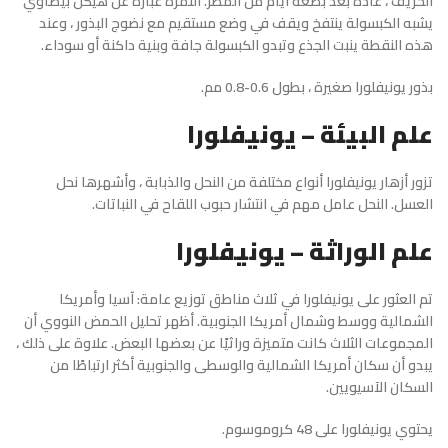
الخريف ، عادة بعد بضعة أيام من المطر. الثمرة عبارة عن هيكل بيضاوي
يشبه الكبسولة ينتفخ ويقف في وضع مستقيم مع نضوج البذور ، وعند
هذه النقطة ينبت الجذع وتبدو الكبسولة جافة وبنية داكنة أو سوداء.
بذور يونيفلورا صغيرة ، بطول 0.6-0.8 مم.
علم البيئة – يونيفلورا
تزور أزهار يونيفلورا أنواع مختلفة من النحل والذبابة ، وأشهرها نحل
العسل. النحل عامل مهم في انتشار حبوب اللقاح في النباتات.
علم الوراثة – يونيفلورا
تم العثور على يونيفلورا في ثلاث مناطق توزيع عامة: آسيا وأمريكا
الشمالية ووسط وشمال أمريكا الجنوبية. أظهر تحليل الحمض النووي أن
المجموعات الثلاث كانت متميزة وراثيًا عن بعضها البعض. علاوة على ذلك ،
يبدو أن سكان أمريكا الشمالية والوسطى والجنوبية أكثر ارتباطًا من
السكان الآسيويين.
يحتوي يونيفلورا على 48 كروموسوم.