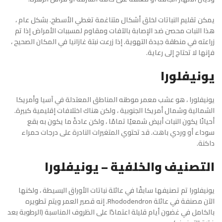
يمكن تقليم النباتات لخلق أشكال متناغمة تغطي الأسطح. بشكل عام ،
هذا النبات محصن ضد الإصابة بالآفات ومقاوم لمسببات الأمراض إذا تم
زراعته في منطقة جيدة التهوية. إذا زرعت نبتة غازانيا في المكان الصحيح ،
فإنها لا تحتاج إلى رعاية.
يونيفلورا
يونيفلورا ، هو عشب معمر موطنه المناطق المعتدلة في آسيا وأمريكا
الشمالية وشمال أمريكا الجنوبية ، ولكن هناك اختلافات إقليمية كبيرة.
أحيانًا يكون النبات أبيض شمعيًا تمامًا ، ولكن عادةً ما يكون به بقع
سوداء أو وردي باهت. قد تحتوي المتغيرات النادرة على درجات حمراء
داكنة.
التصنيف والخلفية – يونيفلورا
يونيفلورا تم تصنيفها سابقًا في عائلة نباتات الأوراق البسيطة ، ولكنها
الآن مصنفة في عائلة Rhododendron. إنه قصير العمر ويتم تطويره
بالكامل في غضون أيام قليلة اعتمادًا على الظروف المناسبة (الرطوبة بعد