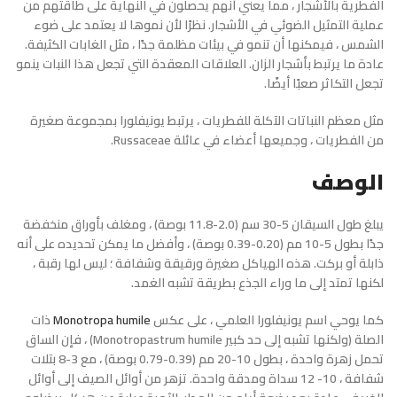
الفطرية بالأشجار ، مما يعني أنهم يحصلون في النهاية على طاقتهم من
عملية التمثيل الضوئي في الأشجار. نظرًا لأن نموها لا يعتمد على ضوء
الشمس ، فيمكنها أن تنمو في بيئات مظلمة جدًا ، مثل الغابات الكثيفة.
عادة ما يرتبط بأشجار الزان. العلاقات المعقدة التي تجعل هذا النبات ينمو
تجعل التكاثر صعبًا أيضًا.
مثل معظم النباتات الآكلة للفطريات ، يرتبط يونيفلورا بمجموعة صغيرة
من الفطريات ، وجميعها أعضاء في عائلة Russaceae.
الوصف
يبلغ طول السيقان 5-30 سم (2.0-11.8 بوصة) ، ومغلف بأوراق منخفضة
جدًا بطول 5-10 مم (0.20-0.39 بوصة) ، وأفضل ما يمكن تحديده على أنه
ذابلة أو بركت. هذه الهياكل صغيرة ورقيقة وشفافة ؛ ليس لها رقبة ،
لكنها تمتد إلى ما وراء الجذع بطريقة تشبه الغمد.
كما يوحي اسم يونيفلورا العلمي ، على عكس
Monotropa humile
ذات
الصلة (ولكنها تشبه إلى حد كبير Monotropastrum humile) ، فإن الساق
تحمل زهرة واحدة ، بطول 10-20 مم (0.39-0.79 بوصة) ، مع 3-8 بتلات
شفافة ، 10- 12 سداة ومدقة واحدة. تزهر من أوائل الصيف إلى أوائل