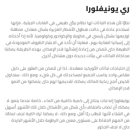
ري يونيفلورا
نظرًا لأن هذه النباتات لها نظام بيئي طبيعي في الغابات الجبلية ، فإنها
تستخدم عادة في حالات هطول الأمطار الغزيرة بشكل معتدل. منطقة
توزيعها بشكل رئيسي في فنزويلا والإكوادور وكولومبيا. لأنه إذا أخذناه
إلى إسبانيا للعناية بهم ، فعلينا أن نأخذ في الاعتبار الظروف الموجودة في
الطبيعة حتى نتمكن من إعادة إنشائها قدر الإمكان. بهذه الطريقة يمكننا
محاكاة النباتات في بيئات جديدة دون مشاكل أخرى.
إن احتياجات نباتات الأوركيد معقدة ، لذا لن تتمكن من العثور على دليل
مقاس واحد يناسب الجميع لمساعدتك في كل شيء. ومع ذلك ، سنحاول
تلخيص أنجح رعاية للمالك يمكنك تقديمها لهم حتى يتمكنوا من النمو
قدر الإمكان.
يونيفلورا إنه نبات يحتاج إلى كمية كافية من الماء ، خاصة عندما ينمو. لا
يمكنك أن تصاب بالجفاف بأي شكل من الأشكال خلال تلك الأشهر. أسهل
في الشتاء لأنها تتطلب ريًا أقل. ومع ذلك ، لا يمكننا ترك التربة تجف تمامًا.
من المهم الحفاظ على مستوى معين من الرطوبة خلال الأشهر الباردة
حتى لا تجف الجذور.